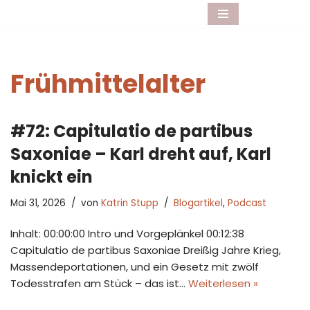
Zum
Inhalt
springen
Frühmittelalter
#72: Capitulatio de partibus
Saxoniae – Karl dreht auf, Karl
knickt ein
Mai 31, 2026
von
Katrin Stupp
Blogartikel
,
Podcast
Inhalt: 00:00:00 Intro und Vorgeplänkel 00:12:38
Capitulatio de partibus Saxoniae Dreißig Jahre Krieg,
Massendeportationen, und ein Gesetz mit zwölf
Todesstrafen am Stück – das ist…
Weiterlesen »