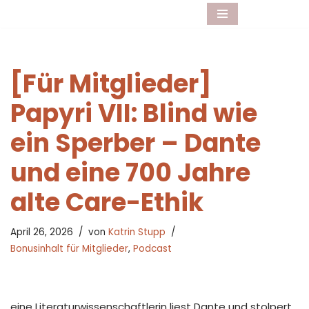
Zum
Inhalt
springen
[Für Mitglieder]
Papyri VII: Blind wie
ein Sperber – Dante
und eine 700 Jahre
alte Care-Ethik
April 26, 2026
von
Katrin Stupp
Bonusinhalt für Mitglieder
,
Podcast
eine Literaturwissenschaftlerin liest Dante und stolpert