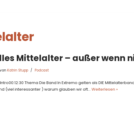
lalter
lles Mittelalter – außer wenn n
von
Katrin Stupp
Podcast
0 Intro00:12:30 Thema Die Band In Extremo gelten als DIE Mittelalterband
nd (viel interessanter ) warum glauben wir oft…
Weiterlesen »