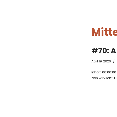
Zum
Inhalt
springen
Mitte
#70: A
April 19, 2026
Inhalt: 00:00:0
das wirklich? U