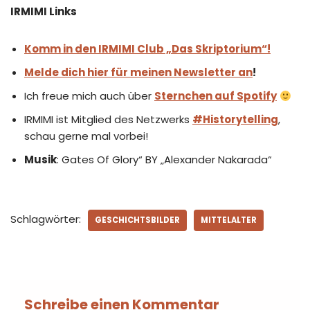
IRMIMI Links
Komm in den IRMIMI Club „Das Skriptorium“!
Melde dich hier für meinen Newsletter an
!
Ich freue mich auch über
Sternchen auf Spotify
IRMIMI ist Mitglied des Netzwerks
#Historytelling
,
schau gerne mal vorbei!
Musik
: Gates Of Glory“ BY „Alexander Nakarada“
Schlagwörter:
GESCHICHTSBILDER
MITTELALTER
Schreibe einen Kommentar